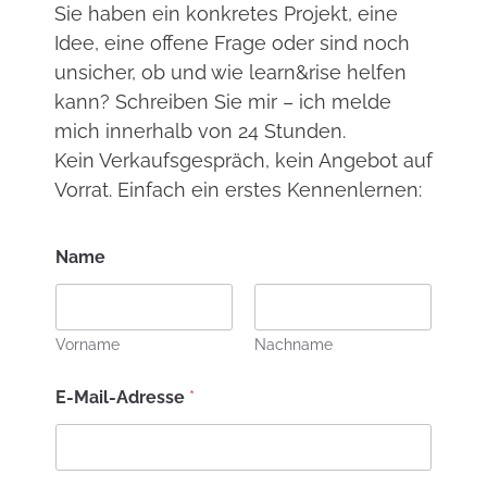
Sie haben ein konkretes Projekt, eine
Idee, eine offene Frage oder sind noch
unsicher, ob und wie learn&rise helfen
kann? Schreiben Sie mir – ich melde
mich innerhalb von 24 Stunden.
Kein Verkaufsgespräch, kein Angebot auf
Vorrat. Einfach ein erstes Kennenlernen:
M
Name
e
i
n
*
M
Vorname
Nachname
e
i
E-Mail-Adresse
*
n